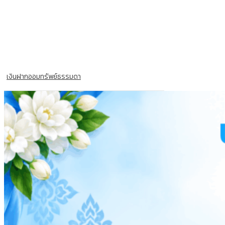
เงินฝากออมทรัพย์ธรรมดา