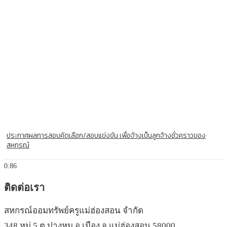
ประกาศผลการสอบคัดเลือก/สอบแข่งขัน เพื่อจ้างเป็นลูกจ้างชั่วคราวของ
สหกรณ์
ติดต่อเรา
สหกรณ์ออมทรัพย์ครูแม่ฮ่องสอน จำกัด
348 หมู่ 5 ต.ปางหมู อ.เมือง จ.แม่ฮ่องสอน 58000