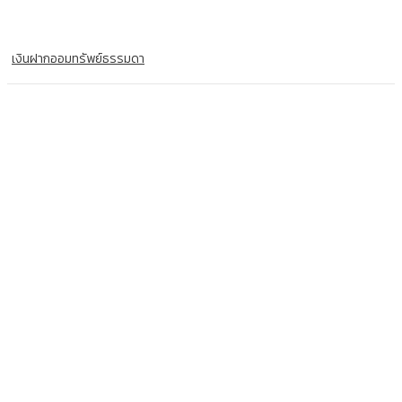
เงินฝากออมทรัพย์ธรรมดา