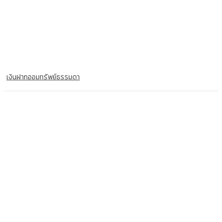
เงินฝากออมทรัพย์ธรรมดา